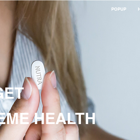
POPUP
GET
EME HEALTH