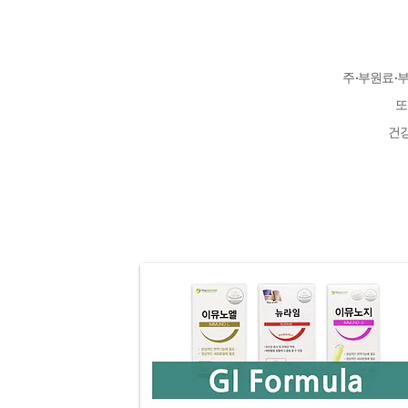
주·부원료·
또
건강