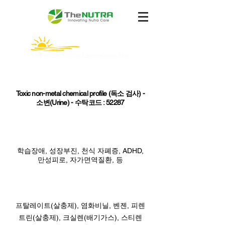
​검사명
Toxic non-metal chemical profile (독소 검사) -
소변(Urine) - 수탁코드 : 52287
관련질환
학습장애, 성장부진, 천식 자폐증, ADHD,
만성피로, 자가면역질환, 등
검사항목
프탈레이트(살충제), 염화비닐, 벤젠, 피렌
트린(살충제), 크실렌(배기가스), 스티렌